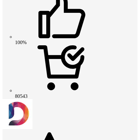
100%
80543