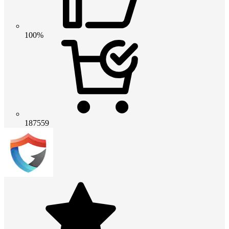
100%
187559