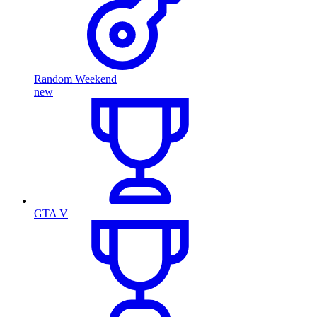
Random Weekend
new
GTA V