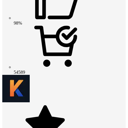
98%
54589