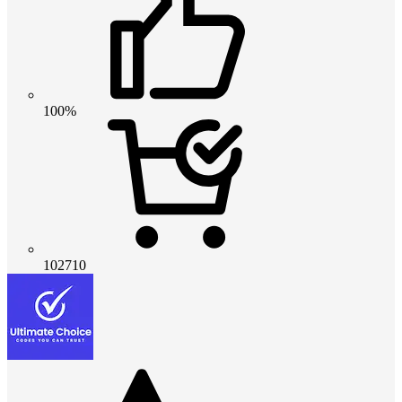
100%
102710