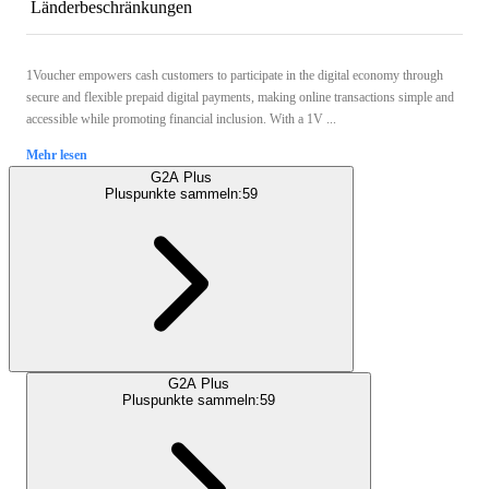
Länderbeschränkungen
1Voucher empowers cash customers to participate in the digital economy through
secure and flexible prepaid digital payments, making online transactions simple and
accessible while promoting financial inclusion. With a 1V ...
Mehr lesen
G2A Plus
Pluspunkte sammeln:
59
G2A Plus
Pluspunkte sammeln:
59