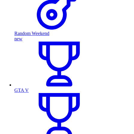
Random Weekend
new
GTA V