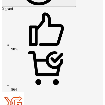
Xgcard
98%
864