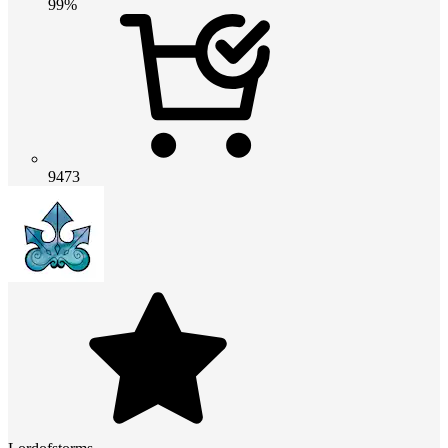
99%
9473