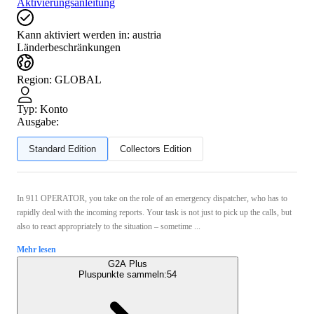
Aktivierungsanleitung
Kann aktiviert werden in:
austria
Länderbeschränkungen
Region
:
GLOBAL
Typ
:
Konto
Ausgabe:
Standard Edition
Collectors Edition
In 911 OPERATOR, you take on the role of an emergency dispatcher, who has to
rapidly deal with the incoming reports. Your task is not just to pick up the calls, but
also to react appropriately to the situation – sometime ...
Mehr lesen
G2A Plus
Pluspunkte sammeln:
54