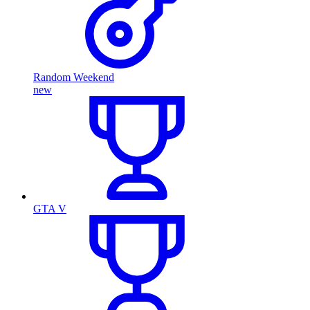
Random Weekend
new
GTA V