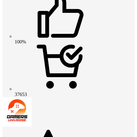
100%
37653