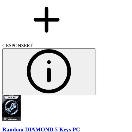
GESPONSERT
Random DIAMOND 5 Keys PC