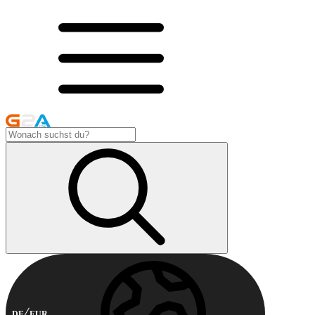
DE
EUR