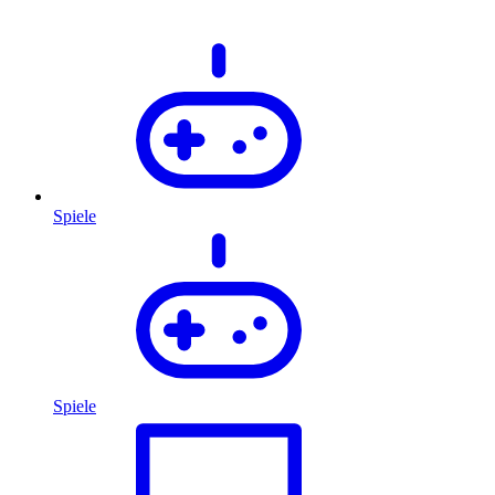
Spiele
Spiele