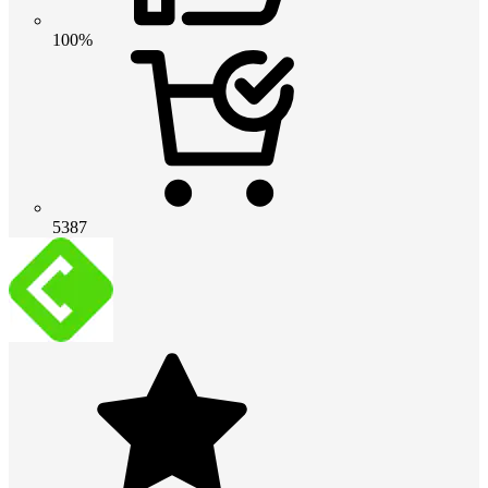
100%
5387