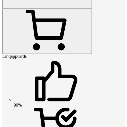
Linqappcards
90%