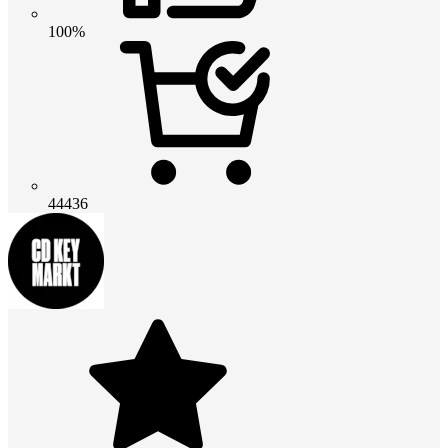
100%
44436