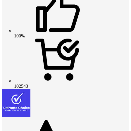
100%
102543