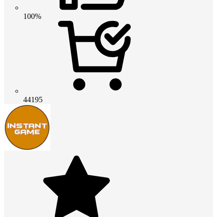
100%
44195