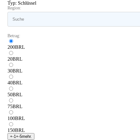
Typ
:
Schlüssel
Region:
Betrag:
200
BRL
20
BRL
30
BRL
40
BRL
50
BRL
75
BRL
100
BRL
150
BRL
+
-1
+
-5
mehr.