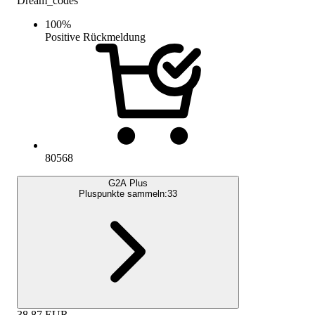
Dream_codes
100
%
Positive Rückmeldung
80568
G2A Plus
Pluspunkte sammeln:
33
38.87
EUR