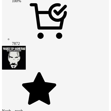
100%
7872
Noob__noob