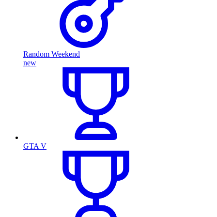
Random Weekend
new
GTA V