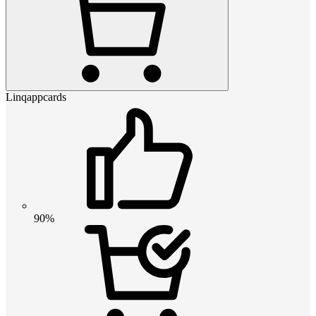
Linqappcards
90%