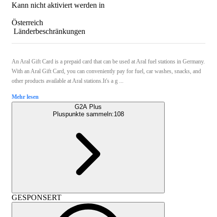
Kann nicht aktiviert werden in
Österreich
Länderbeschränkungen
An Aral Gift Card is a prepaid card that can be used at Aral fuel stations in Germany.
With an Aral Gift Card, you can conveniently pay for fuel, car washes, snacks, and
other products available at Aral stations.It's a g ...
Mehr lesen
G2A Plus
Pluspunkte sammeln:
108
GESPONSERT