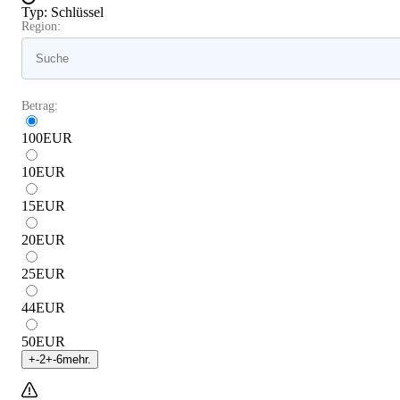
Typ
:
Schlüssel
Region:
Betrag:
100
EUR
10
EUR
15
EUR
20
EUR
25
EUR
44
EUR
50
EUR
+
-2
+
-6
mehr.