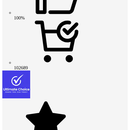
100%
102689