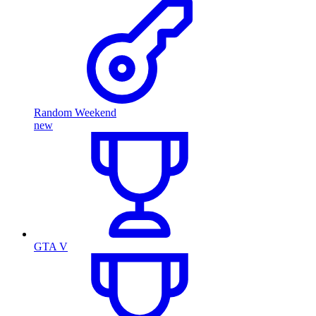
Random Weekend
new
GTA V