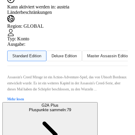
Kann aktiviert werden in:
austria
Länderbeschränkungen
Region
:
GLOBAL
Typ
:
Konto
Ausgabe:
Standard Edition
Deluxe Edition
Master Assassin Edition
Assassin's Creed Mirage ist ein Action-Adventure-Spiel, das von Ubisoft Bordeaux
entwickelt wurde. Es ist ein weiteres Kapitel in der Assassin's Creed-Serie, aber
dieses Mal haben die Schöpfer beschlossen, zu den Wurzeln ...
Mehr lesen
G2A Plus
Pluspunkte sammeln:
79