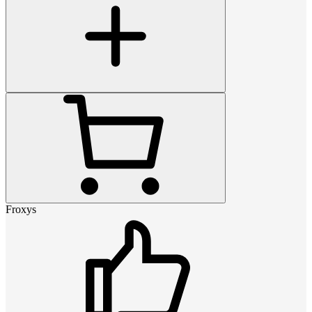
Froxys