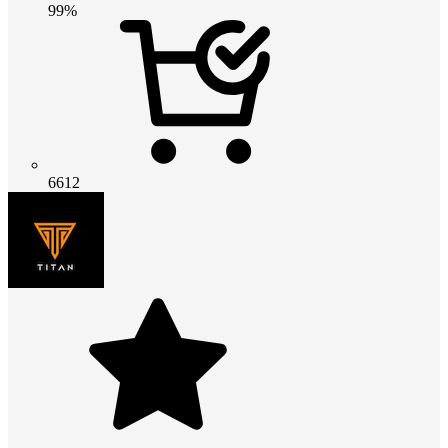
99%
6612