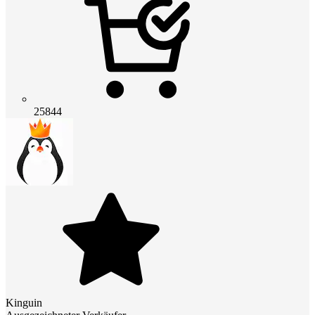
25844
Kinguin