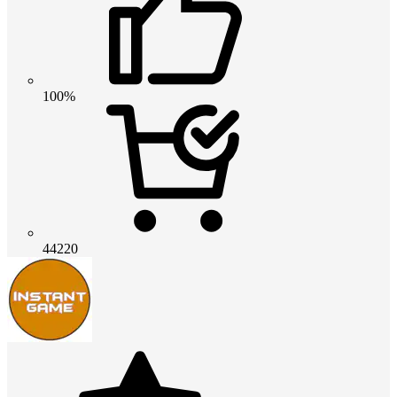
100%
44220