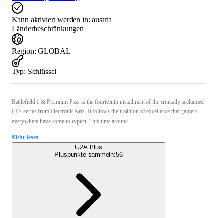
Kann aktiviert werden in:
austria
Länderbeschränkungen
Region
:
GLOBAL
Typ
:
Schlüssel
Battlefield 1 & Premium Pass is the fourteenth installment of the critically acclaimed
FPS series from Electronic Arts. It follows the tradition of excellence that gamers
everywhere have come to expect. This time around ...
Mehr lesen
G2A Plus
Pluspunkte sammeln:
56