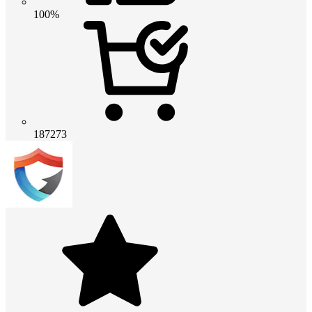
100%
187273