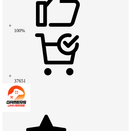
100%
37651