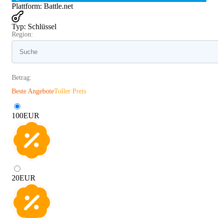
Plattform
:
Battle.net
Typ
:
Schlüssel
Region:
Betrag:
Beste Angebote
Toller Preis
100
EUR
20
EUR