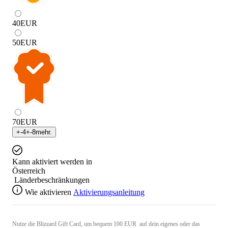
40
EUR
50
EUR
70
EUR
+
-4
+
-8
mehr.
Kann aktiviert werden in
Österreich
Länderbeschränkungen
Wie aktivieren
Aktivierungsanleitung
Nutze die Blizzard Gift Card, um bequem 100 EUR auf dein eigenes oder das