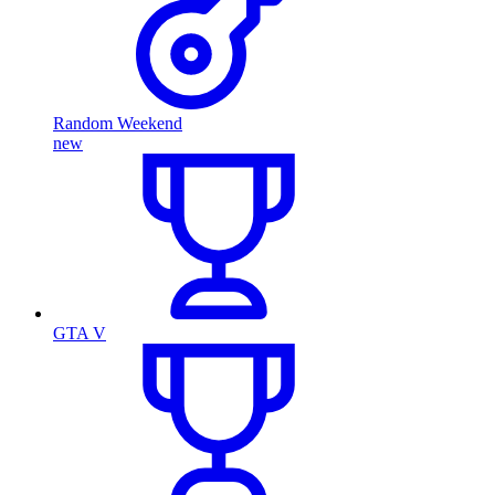
Random Weekend
new
GTA V