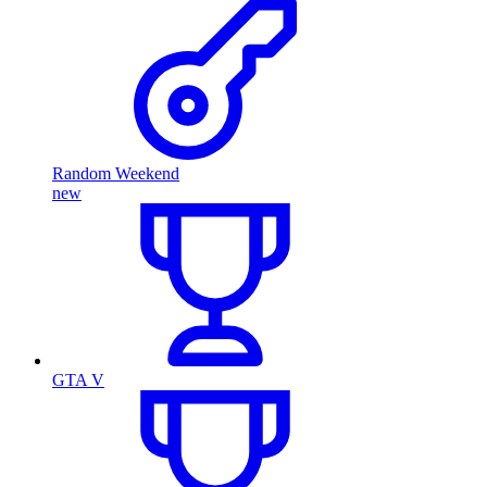
Random Weekend
new
GTA V