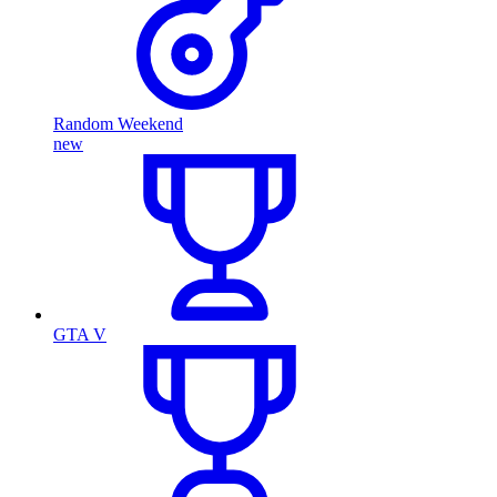
Random Weekend
new
GTA V