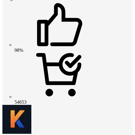
98%
54653