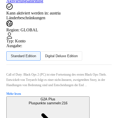
Aktivierungsanleitung
Kann aktiviert werden in:
austria
Länderbeschränkungen
Region
:
GLOBAL
Typ
:
Konto
Ausgabe:
Standard Edition
Digital Deluxe Edition
Call of Duty: Black Ops 2 (PC) ist eine Fortsetzung des ersten Black Ops-Titels.
Entwickelt von Treyarch folgt es einer nicht-linearen, zweigeteilten Story, in der
Handlungen von Bedeutung sind und Entscheidungen die End ...
Mehr lesen
G2A Plus
Pluspunkte sammeln:
216