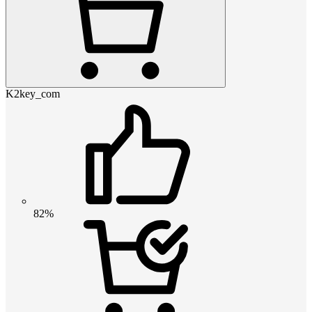
K2key_com
82%