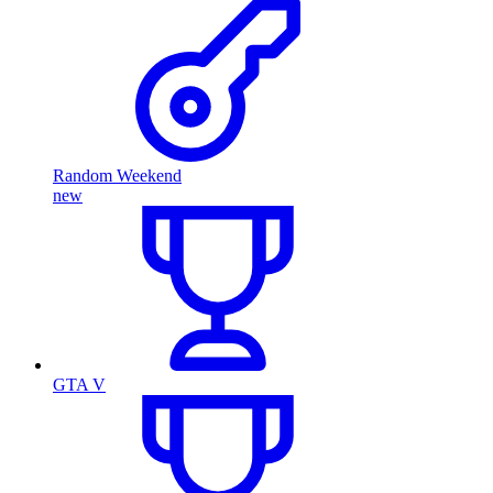
Random Weekend
new
GTA V