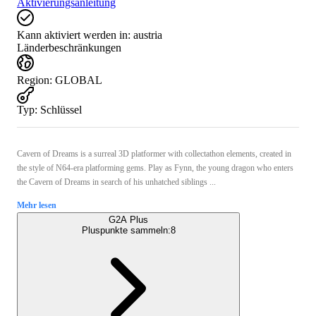
Aktivierungsanleitung
Kann aktiviert werden in:
austria
Länderbeschränkungen
Region
:
GLOBAL
Typ
:
Schlüssel
Cavern of Dreams is a surreal 3D platformer with collectathon elements, created in
the style of N64-era platforming gems. Play as Fynn, the young dragon who enters
the Cavern of Dreams in search of his unhatched siblings ...
Mehr lesen
G2A Plus
Pluspunkte sammeln:
8