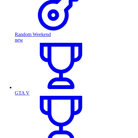
Random Weekend
new
GTA V