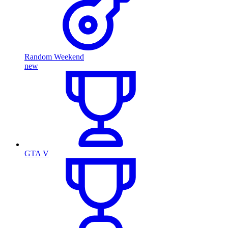
Random Weekend
new
GTA V