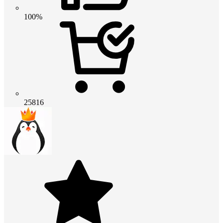
100%
25816