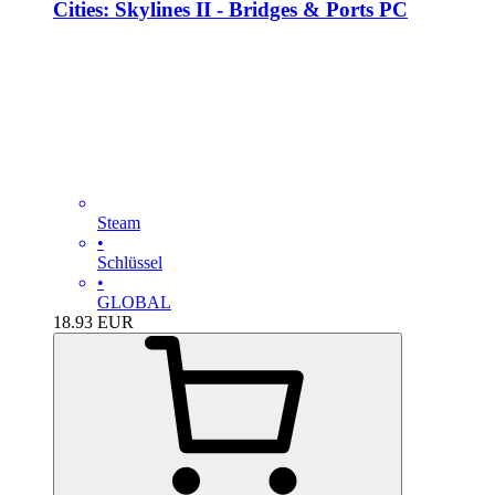
Cities: Skylines II - Bridges & Ports PC
Steam
•
Schlüssel
•
GLOBAL
18.93
EUR