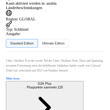
Kann aktiviert werden in:
austria
Länderbeschränkungen
Region
:
GLOBAL
Typ
:
Schlüssel
Ausgabe:
Standard Edition
Ultimate Edition
Cities: Skylines II ist der zweite Teil der Cities: Skylines-Serie. Diese mit Spannung
erwartete Fortsetzung eines der beliebtesten Städtebau-Spiele wurde von Colossal
Order Ltd. entwickelt und 2023 von Paradox Interacti ...
Mehr lesen
G2A Plus
Pluspunkte sammeln:
125