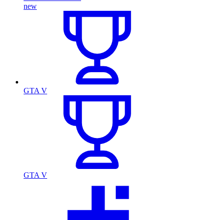
new
GTA V
GTA V