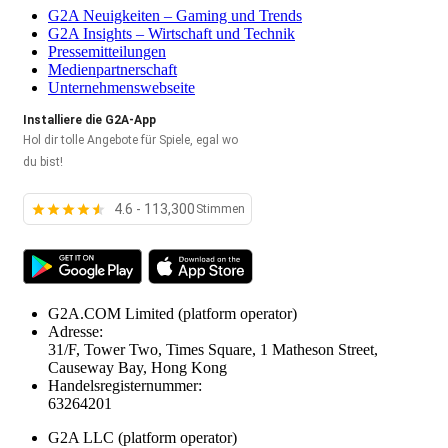
G2A Neuigkeiten – Gaming und Trends
G2A Insights – Wirtschaft und Technik
Pressemitteilungen
Medienpartnerschaft
Unternehmenswebseite
Installiere die G2A-App
Hol dir tolle Angebote für Spiele, egal wo
du bist!
4.6 - 113,300
Stimmen
G2A.COM Limited
(platform operator)
Adresse:
31/F, Tower Two, Times Square, 1 Matheson Street,
Causeway Bay, Hong Kong
Handelsregisternummer:
63264201
G2A LLC
(platform operator)