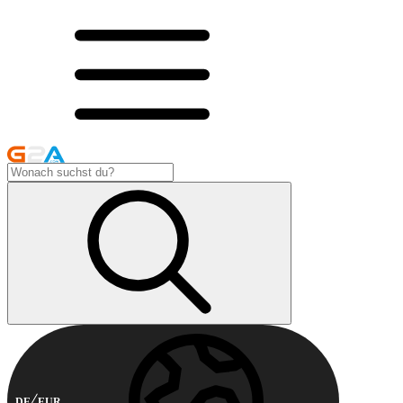
DE
EUR