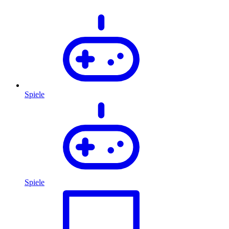
Spiele
Spiele