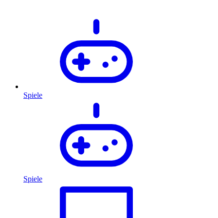
Spiele
Spiele