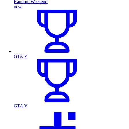
Random Weekend
new
GTA V
GTA V