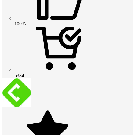
100%
5384