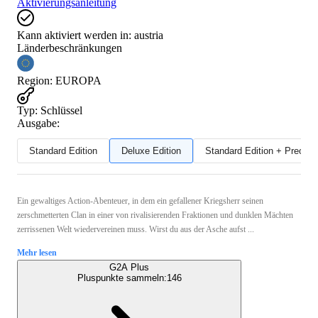
Aktivierungsanleitung
Kann aktiviert werden in:
austria
Länderbeschränkungen
Region
:
EUROPA
Typ
:
Schlüssel
Ausgabe:
Standard Edition
Deluxe Edition
Standard Edition + Preord
Ein gewaltiges Action-Abenteuer, in dem ein gefallener Kriegsherr seinen
zerschmetterten Clan in einer von rivalisierenden Fraktionen und dunklen Mächten
zerrissenen Welt wiedervereinen muss. Wirst du aus der Asche aufst ...
Mehr lesen
G2A Plus
Pluspunkte sammeln:
146