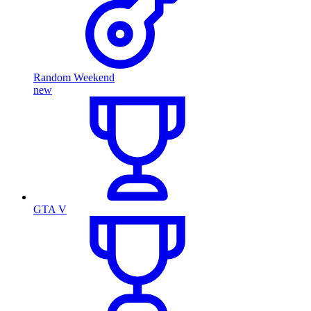
Random Weekend
new
GTA V