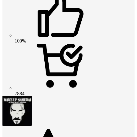
100%
7884