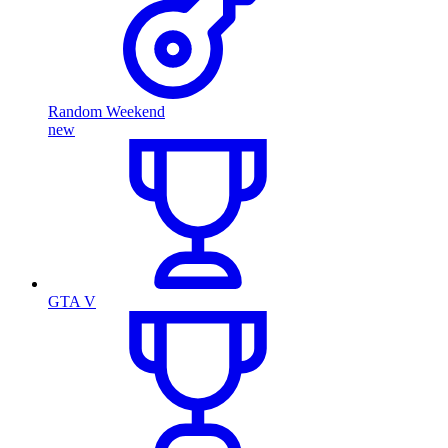
Random Weekend
new
GTA V