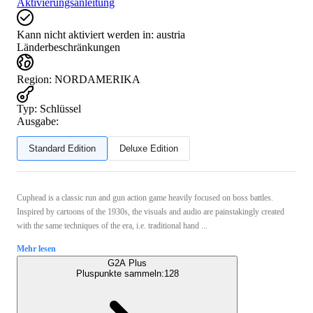
Aktivierungsanleitung
Kann nicht aktiviert werden in:
austria
Länderbeschränkungen
Region
:
NORDAMERIKA
Typ
:
Schlüssel
Ausgabe:
Standard Edition
Deluxe Edition
Cuphead is a classic run and gun action game heavily focused on boss battles.
Inspired by cartoons of the 1930s, the visuals and audio are painstakingly created
with the same techniques of the era, i.e. traditional hand ...
Mehr lesen
G2A Plus
Pluspunkte sammeln:
128