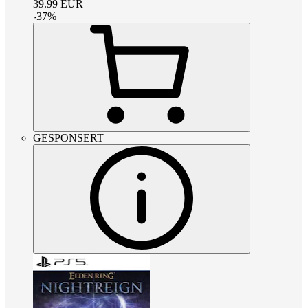
39.99
EUR
-
37
%
GESPONSERT