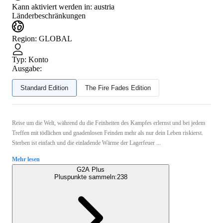
Kann aktiviert werden in:
austria
Länderbeschränkungen
Region
:
GLOBAL
Typ
:
Konto
Ausgabe:
Standard Edition
The Fire Fades Edition
Reise um die Welt, während du die Feinheiten des Kampfes erlernst und bei jedem
Treffen mit tödlichen und gnadenlosen Feinden mehr als nur dein Leben riskierst.
Sterben ist einfach und die einladende Wärme der Lagerfeuer ...
Mehr lesen
G2A Plus
Pluspunkte sammeln:
238