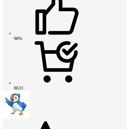
98%
8633