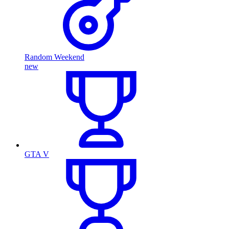
Random Weekend
new
GTA V