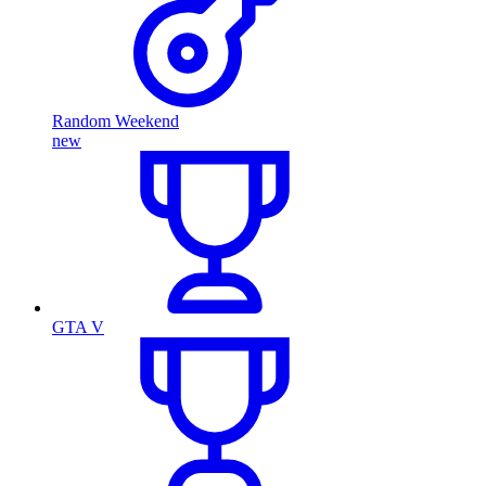
Random Weekend
new
GTA V