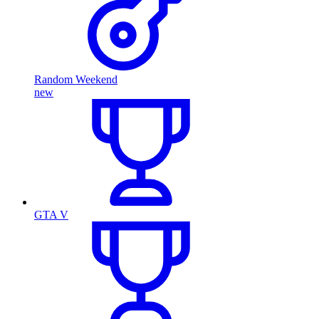
Random Weekend
new
GTA V