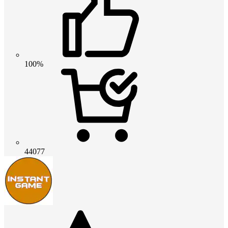
100%
44077