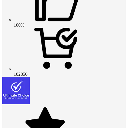
100%
102856