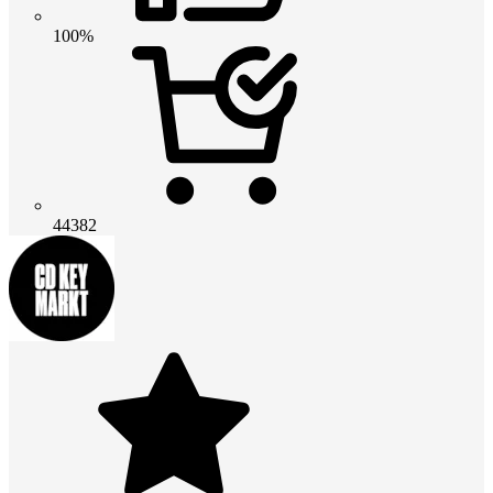
100%
44382