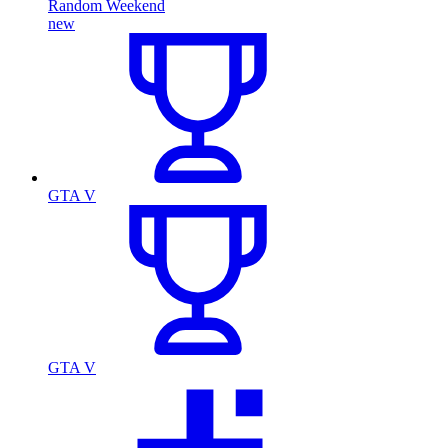
Random Weekend
new
GTA V
GTA V