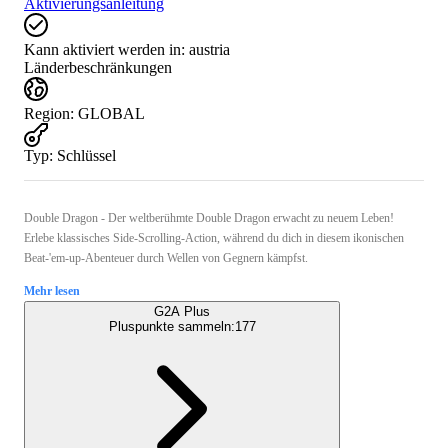
Aktivierungsanleitung
Kann aktiviert werden in:
austria
Länderbeschränkungen
Region
:
GLOBAL
Typ
:
Schlüssel
Double Dragon - Der weltberühmte Double Dragon erwacht zu neuem Leben!
Erlebe klassisches Side-Scrolling-Action, während du dich in diesem ikonischen
Beat-'em-up-Abenteuer durch Wellen von Gegnern kämpfst.
Mehr lesen
G2A Plus
Pluspunkte sammeln:
177