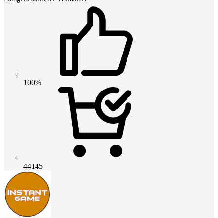
100%
44145