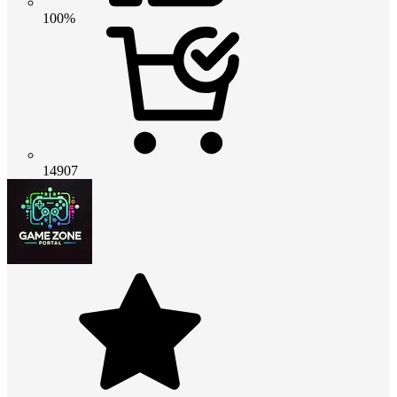
100%
14907