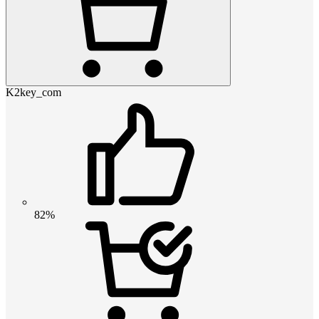
K2key_com
82%