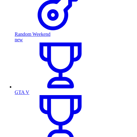
Random Weekend
new
GTA V