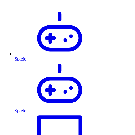
Spiele
Spiele