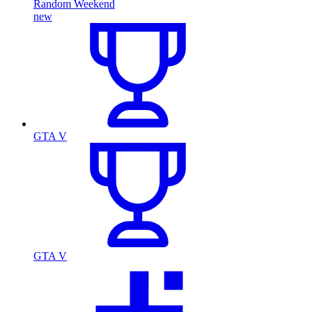
Random Weekend
new
GTA V
GTA V