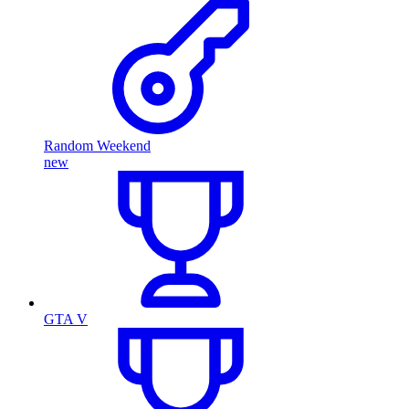
Random Weekend
new
GTA V