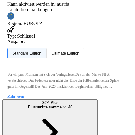
Kann aktiviert werden in:
austria
Länderbeschränkungen
Region
:
EUROPA
Typ
:
Schlüssel
Ausgabe:
Standard Edition
Ultimate Edition
Vor ein paar Monaten hat sich der Verlagsriese EA von der Marke FIFA
verabschiedet. Das bedeutete aber nicht das Ende der fußballorientierten Spiele -
ganz im Gegenteil! Das Jahr 2023 markiert den Beginn einer völlig neu ...
Mehr lesen
G2A Plus
Pluspunkte sammeln:
146