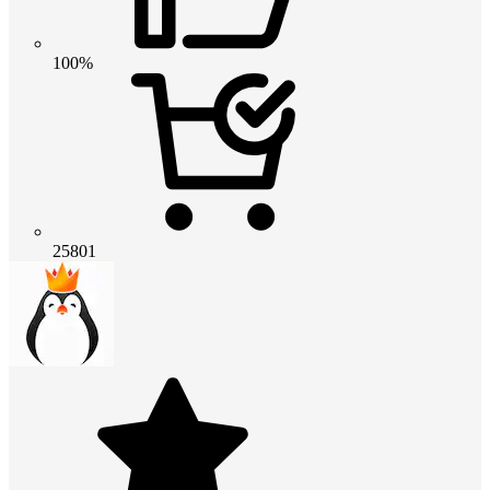
100%
25801