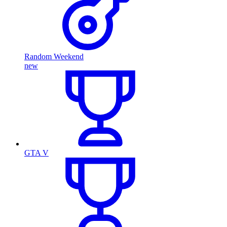
Random Weekend
new
GTA V