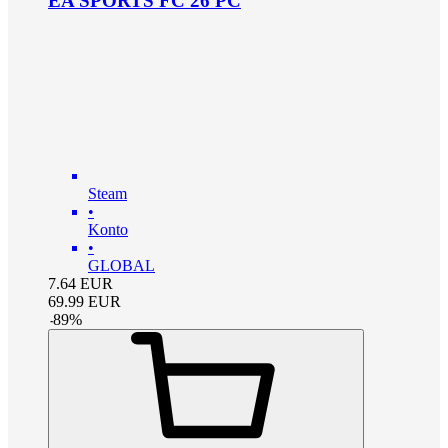
EA SPORTS FC 26 PC
Steam
•
Konto
•
GLOBAL
7.64
EUR
69.99
EUR
-
89
%