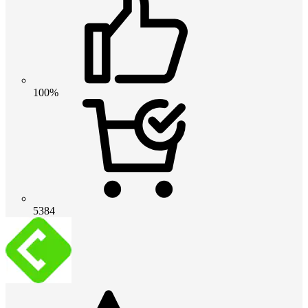
100%
5384