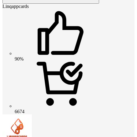
Linqappcards
90%
6674