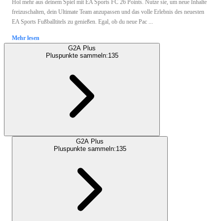
Hol mehr aus deinem Spiel mit EA Sports FC 26 Points. Nutze sie, um neue Inhalte
freizuschalten, dein Ultimate Team anzupassen und das volle Erlebnis des neuesten
EA Sports Fußballtitels zu genießen. Egal, ob du neue Pac ...
Mehr lesen
G2A Plus
Pluspunkte sammeln:
135
G2A Plus
Pluspunkte sammeln:
135