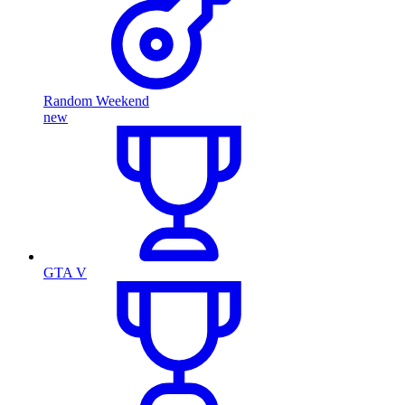
Random Weekend
new
GTA V