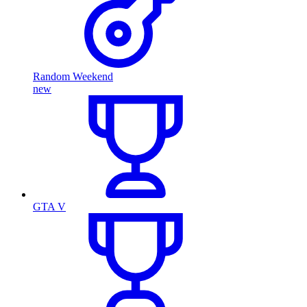
Random Weekend
new
GTA V