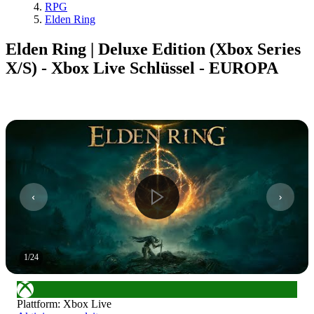
RPG
Elden Ring
Elden Ring | Deluxe Edition (Xbox Series
X/S) - Xbox Live Schlüssel - EUROPA
1
/
24
Plattform
:
Xbox Live