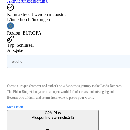
Aktivierungsanleitung
Kann aktiviert werden in:
austria
Länderbeschränkungen
Region
:
EUROPA
Typ
:
Schlüssel
Ausgabe:
Create a unique character and embark on a dangerous journey to the Lands Between.
The Elden Ring video game is an open world full of threats and arising legends.
Become one of them and return from exile to prove your wor ...
Mehr lesen
G2A Plus
Pluspunkte sammeln:
242