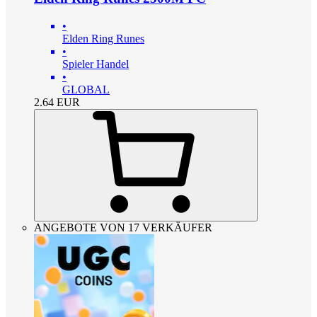
•
Elden Ring Runes
•
Spieler Handel
•
GLOBAL
2.64
EUR
ANGEBOTE VON 17 VERKÄUFER