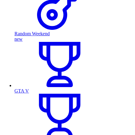
Random Weekend
new
GTA V