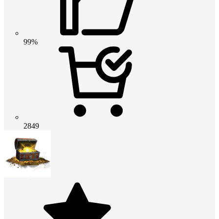
99%
2849