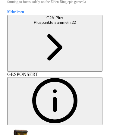
farming to focus solely on the Elden Ring epic gamepla ...
Mehr lesen
G2A Plus
Pluspunkte sammeln:
22
GESPONSERT