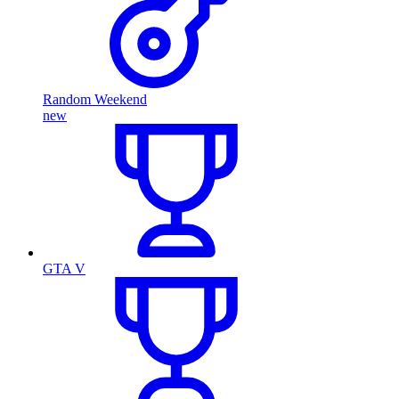
Random Weekend
new
GTA V