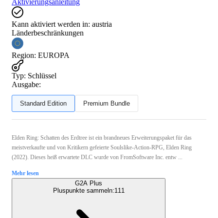
Aktivierungsanleitung
Kann aktiviert werden in:
austria
Länderbeschränkungen
Region
:
EUROPA
Typ
:
Schlüssel
Ausgabe:
Standard Edition
Premium Bundle
Elden Ring: Schatten des Erdtree ist ein brandneues Erweiterungspaket für das
meistverkaufte und von Kritikern gefeierte Soulslike-Action-RPG, Elden Ring
(2022). Dieses heiß erwartete DLC wurde von FromSoftware Inc. entw ...
Mehr lesen
G2A Plus
Pluspunkte sammeln:
111