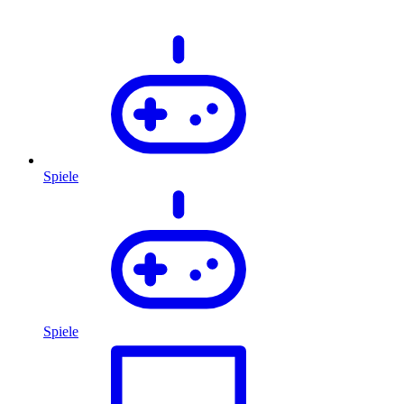
Spiele
Spiele