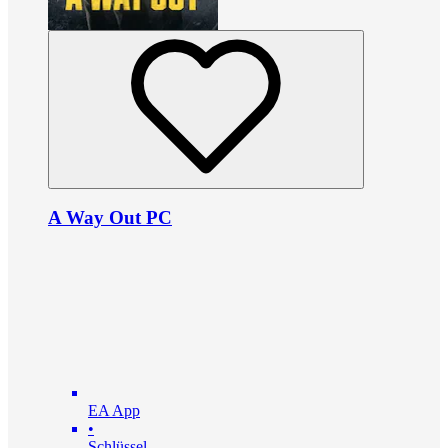
A Way Out PC
EA App
•
Schlüssel