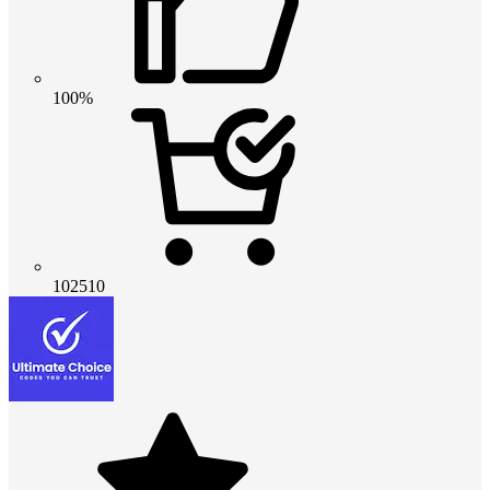
100%
102510