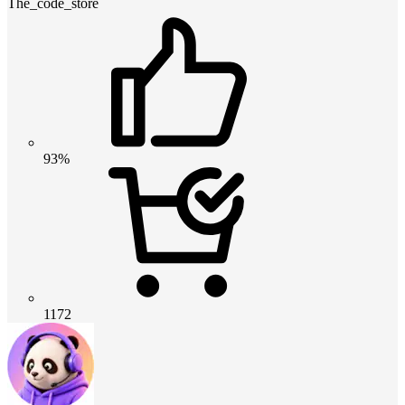
The_code_store
93%
1172