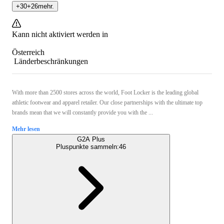
+
30
+
26
mehr.
Kann nicht aktiviert werden in
Österreich
Länderbeschränkungen
With more than 2500 stores across the world, Foot Locker is the leading global
athletic footwear and apparel retailer. Our close partnerships with the ultimate top
brands mean that we will constantly provide you with the ...
Mehr lesen
G2A Plus
Pluspunkte sammeln:
46