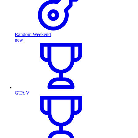
Random Weekend
new
GTA V