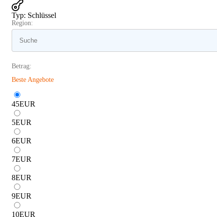
Typ
:
Schlüssel
Region:
Betrag:
Beste Angebote
45
EUR
5
EUR
6
EUR
7
EUR
8
EUR
9
EUR
10
EUR