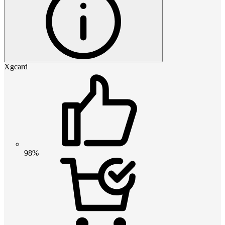
Xgcard
98%