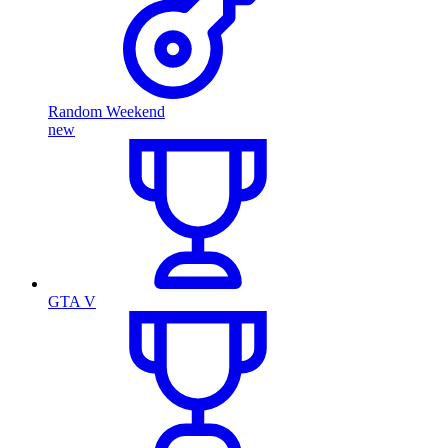
Random Weekend
new
GTA V