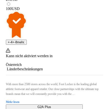
100
USD
+
-4
+
-8
mehr.
Kann nicht aktiviert werden in
Österreich
Länderbeschränkungen
With more than 2500 stores across the world, Foot Locker is the leading global
athletic footwear and apparel retailer. Our close partnerships with the ultimate top
brands mean that we will constantly provide you with the ...
Mehr lesen
G2A Plus