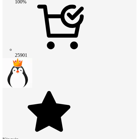
100%
25901