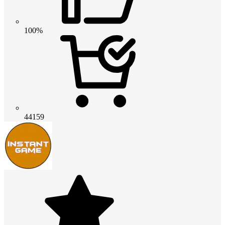
100%
44159