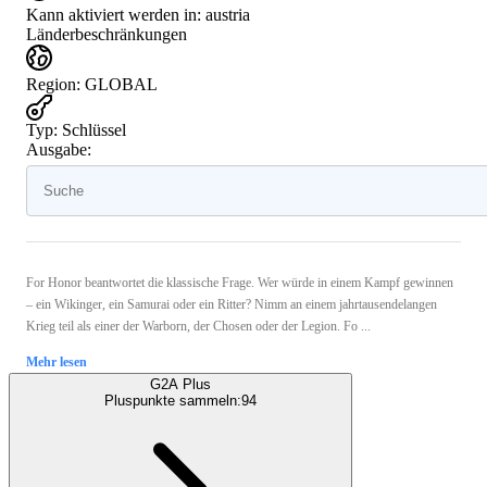
Kann aktiviert werden in:
austria
Länderbeschränkungen
Region
:
GLOBAL
Typ
:
Schlüssel
Ausgabe:
For Honor beantwortet die klassische Frage. Wer würde in einem Kampf gewinnen
– ein Wikinger, ein Samurai oder ein Ritter? Nimm an einem jahrtausendelangen
Krieg teil als einer der Warborn, der Chosen oder der Legion. Fo ...
Mehr lesen
G2A Plus
Pluspunkte sammeln:
94