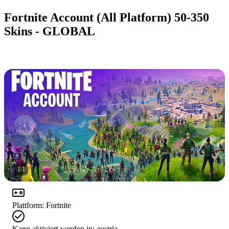
Fortnite Account (All Platform) 50-350
Skins - GLOBAL
1
/
1
Plattform
:
Fortnite
Kann aktiviert werden in:
austria