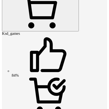
Ksd_games
84%