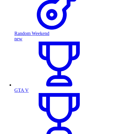
Random Weekend
new
GTA V