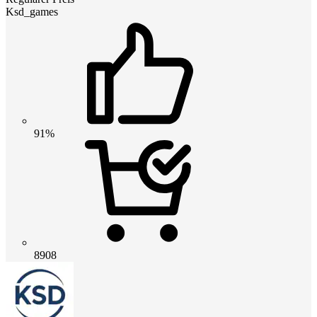
Ksd_games
91%
8908