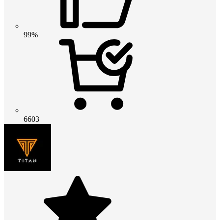
99%
6603