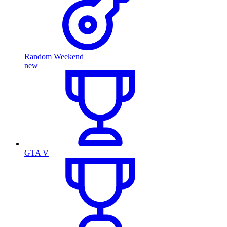
Random Weekend
new
GTA V