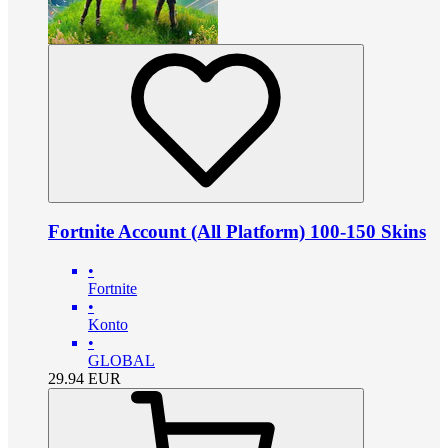
Fortnite Account (All Platform) 100-150 Skins
•
Fortnite
•
Konto
•
GLOBAL
29.94
EUR