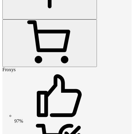
Froxys
97%