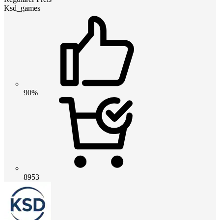
Ksd_games
90%
8953