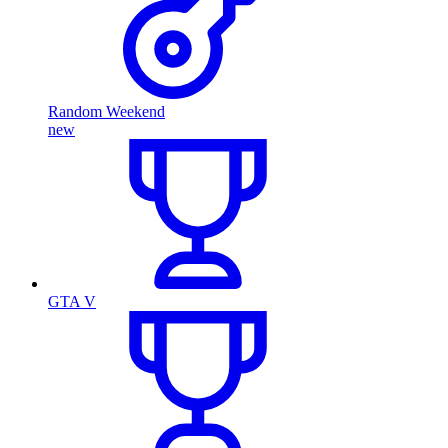
Random Weekend
new
GTA V