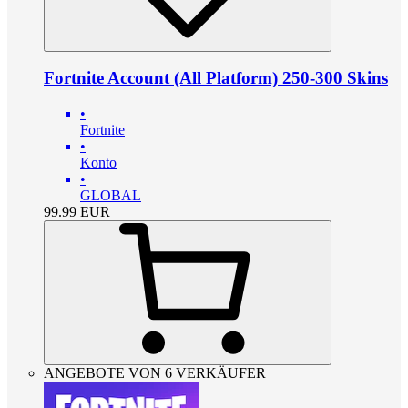
Fortnite Account (All Platform) 250-300 Skins
•
Fortnite
•
Konto
•
GLOBAL
99.99
EUR
ANGEBOTE VON 6 VERKÄUFER