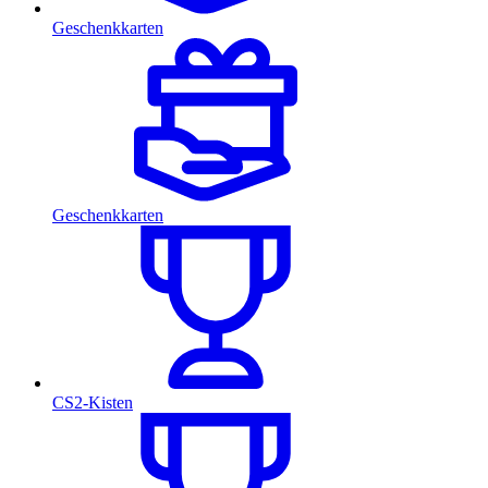
Geschenkkarten
Geschenkkarten
CS2-Kisten