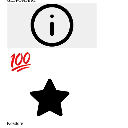
GESPONSERT
Kosstore