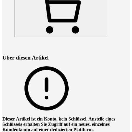
Über diesen Artikel
Dieser Artikel ist ein Konto, kein Schlüssel. Anstelle eines
Schlüssels erhalten Sie Zugriff auf ein neues, einzelnes
Kundenkonto auf einer dedizierten Plattform.