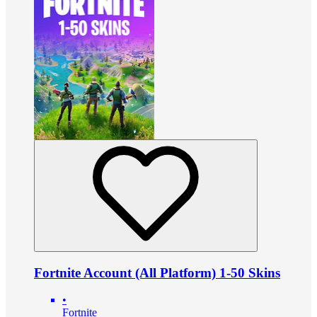
Fortnite Account (All Platform) 1-50 Skins
•
Fortnite