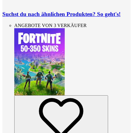
Suchst du nach ähnlichen Produkten? So geht's!
ANGEBOTE VON 3 VERKÄUFER