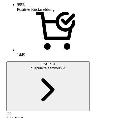
99
%
Positive Rückmeldung
1449
G2A Plus
Pluspunkte sammeln:
90