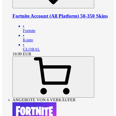
Fortnite Account (All Platform) 50-350 Skins
•
Fortnite
•
Konto
•
GLOBAL
19.99
EUR
ANGEBOTE VON 6 VERKÄUFER