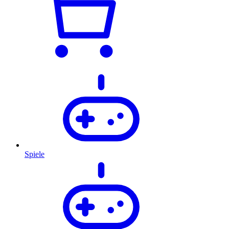
Spiele