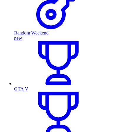
Random Weekend
new
GTA V